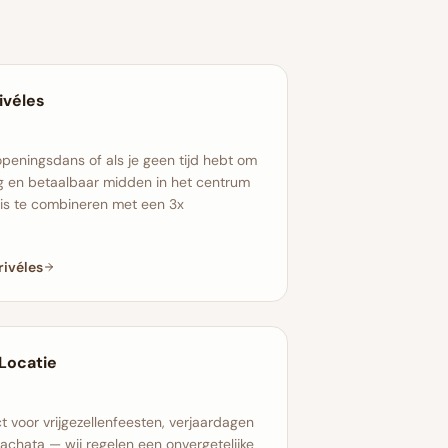
ivéles
 openingsdans of als je geen tijd hebt om
ig en betaalbaar midden in het centrum
is te combineren met een 3x
rivéles
Locatie
t voor vrijgezellenfeesten, verjaardagen
bachata — wij regelen een onvergetelijke