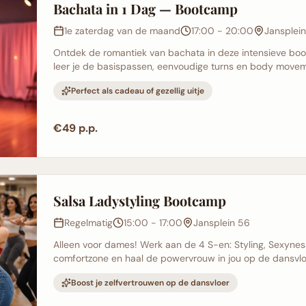
Bachata in 1 Dag — Bootcamp
1e zaterdag van de maand
17:00 - 20:00
Jansplei
Ontdek de romantiek van bachata in deze intensieve boot
leer je de basispassen, eenvoudige turns en body movemen
Perfect als cadeau of gezellig uitje
€49 p.p.
Salsa Ladystyling Bootcamp
Regelmatig
15:00 - 17:00
Jansplein 56
Alleen voor dames! Werk aan de 4 S-en: Styling, Sexyness,
comfortzone en haal de powervrouw in jou op de dansvl
Boost je zelfvertrouwen op de dansvloer