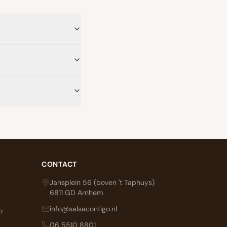
CONTACT
Jansplein 56 (boven 't Taphuys)
6811 GD Arnhem
info@salsacontigo.nl
o
06 5510 8801