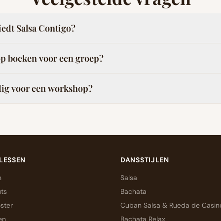
edt Salsa Contigo?
p boeken voor een groep?
dig voor een workshop?
LESSEN
DANSSTIJLEN
n
Salsa
ts
Bachata
ster
Cuban Salsa & Rueda de Casin
en
Bachata Relax