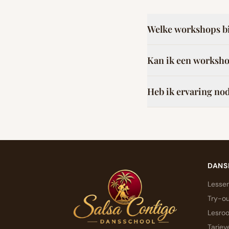
Welke workshops bi
Kan ik een worksho
Heb ik ervaring no
DANS
Lesse
Try-ou
Lesroo
Tariev