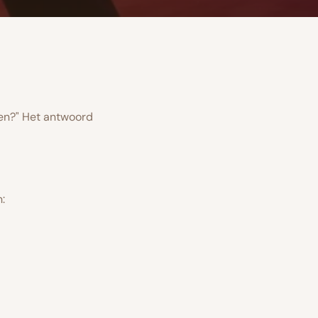
men?" Het antwoord
: