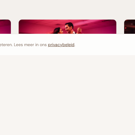
eteren. Lees meer in ons
privacybeleid
.
Wat is Rueda de Casino? Alles Wat Je Moet
Weten
Ba
Ar