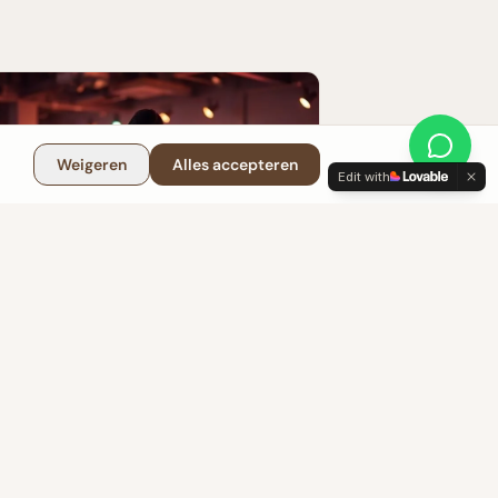
Weigeren
Alles accepteren
Edit with
chata voor Beginners: Starttips voor
nhem